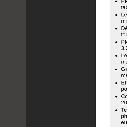
PM
ta
Le
mi
Dé
to
PM
3.
Le
ma
Ga
me
Et
po
Co
20
Te
ph
eu