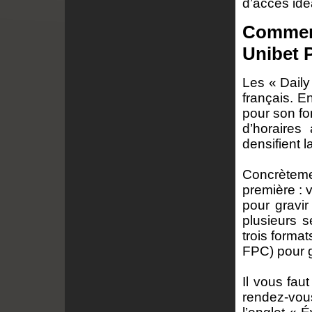
d’accès idé
Comment
Unibet 
Les « Daily
français. En
pour son for
d’horaires
densifient 
Concrèteme
première : 
pour gravir
plusieurs s
trois forma
FPC) pour ga
Il vous fau
rendez-vou