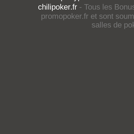
chilipoker.fr
- Tous les Bonu
promopoker.fr et sont soumis
salles de po