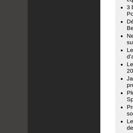
3 
Po
Dé
Be
Ne
su
Le
d'
Le
20
Ja
pr
Pl
Sp
Pr
so
Le
de