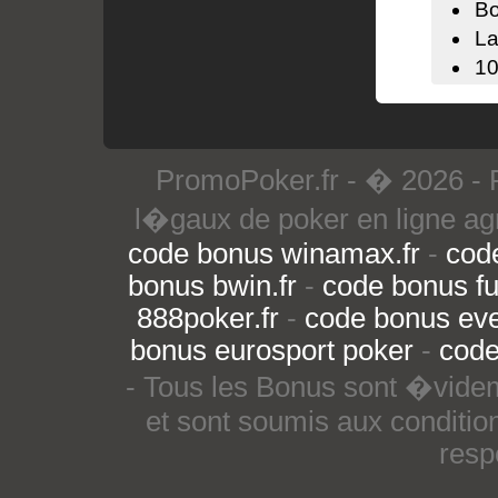
Bo
La
10
PromoPoker.fr - � 2026 - 
l�gaux de poker en ligne a
code bonus winamax.fr
-
cod
bonus bwin.fr
-
code bonus full
888poker.fr
-
code bonus eve
bonus eurosport poker
-
code
- Tous les Bonus sont �vide
et sont soumis aux conditions
resp