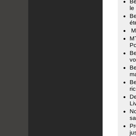
Be
le
Be
ét
MT
MT
Po
Be
vo
Be
ma
Be
ri
De
Li
No
sa
Pr
ju