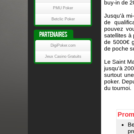
buy-in de 
PMU Poker
Jusqu'à mi-
Betclic Poker
de qualif
pouvez vou
satellites 
de 5000€ ga
DigiPoker.com
de poche su
Jeux Casino Gratuits
Le Saint Ma
jusqu'à 200
surtout un
poker. Depu
du tournoi.
Prom
Be
pr