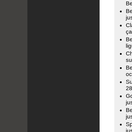
Be
Be
ju
Cl
ça
Be
li
Ch
su
Be
oc
Su
28
Go
ju
Be
ju
Sp
ju