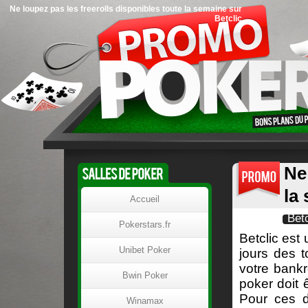
Ne loupez pas les freerolls disponibles toute la semaine sur
Betclic
Ne
la
Accueil
Bet
Pokerstars.fr
Betclic est
Unibet Poker
jours des t
votre bankr
Bwin Poker
poker doit 
Pour ces d
Winamax