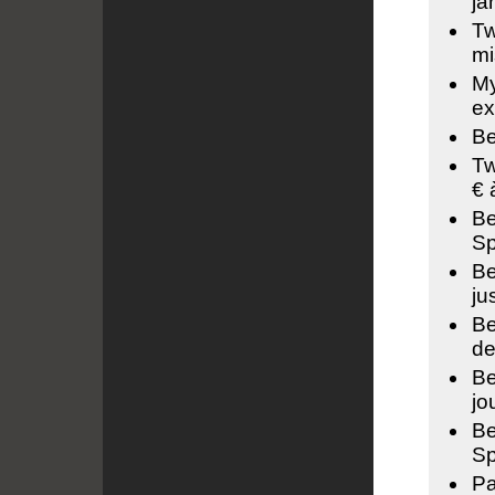
ja
Tw
mi
My
ex
Be
Tw
€ 
Be
Sp
Be
ju
Be
de
Be
jo
Be
Sp
Pa