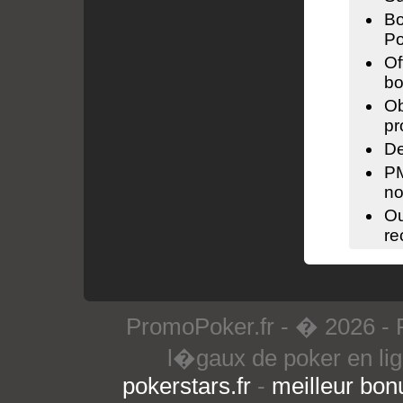
Bo
Po
Of
bo
Ob
pr
De
PM
no
Ou
re
PromoPoker.fr - � 2026 - 
l�gaux de poker en li
pokerstars.fr
-
meilleur bon