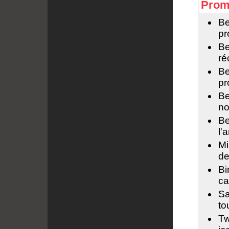
Prom
Be
pr
Be
ré
Be
pr
Be
no
Be
l'
Mi
de
Bi
ca
Sa
to
Tw