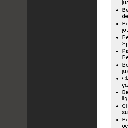
ju
Be
de
Be
jo
Be
Sp
Pa
Be
Be
ju
Cl
ça
Be
li
Ch
su
Be
oc