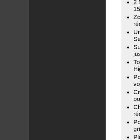
2 
15
Zo
ré
Un
Se
Su
ju
To
Hi
Po
vo
Cr
po
Ch
ré
Po
gr
Pl