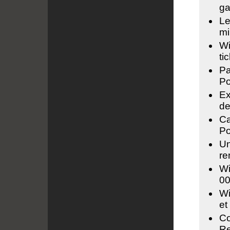
ga
Le
mi
Wi
ti
Pa
Po
Ex
de
Ca
Po
Un
re
Wi
00
Wi
et
Co
Re