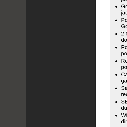
Go
ja
Po
Go
2 
do
Po
po
Ro
po
Ca
ga
Sa
re
SE
du
Wi
di