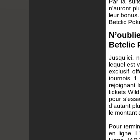
Par la suit
n’auront pl
leur bonus.
Betclic Poke
N’oublie
Betclic 
Jusqu’ici,
lequel est 
exclusif of
tournois 1
rejoignant 
tickets Wild
pour s’essa
d’autant pl
le montant d
Pour termin
en ligne. L