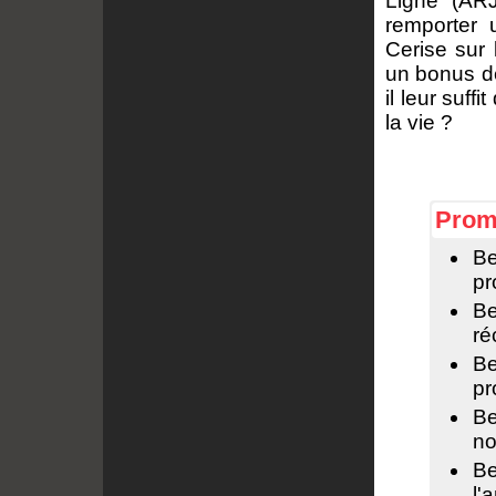
Ligne (ARJ
remporter
Cerise sur 
un bonus de
il leur suff
la vie ?
Prom
Be
pr
Be
ré
Be
pr
Be
no
Be
l'