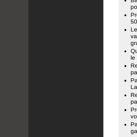
Ba
po
Pr
50
Le
va
gr
Qu
le
Re
pa
Pa
La
Re
pa
Pr
vo
Pa
ga