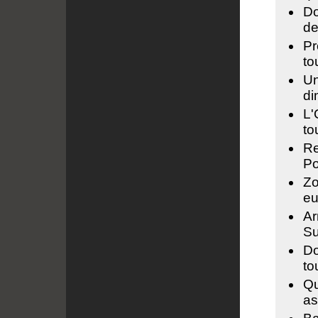
Do
de
Pr
to
Un
d
L'
to
Re
Po
Zo
eu
Ar
Su
Do
to
Qu
as