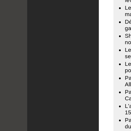
fé
Le
ma
Dé
ga
Sh
no
Le
se
Le
po
Pa
Al
Pa
Ca
L'
15
Pa
du