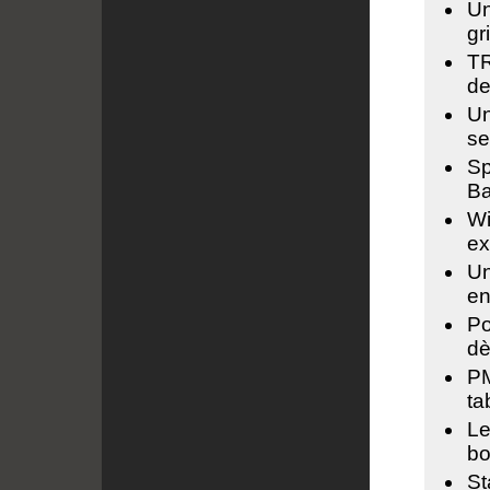
Un
gr
TR
de
Un
se
Sp
Ba
Wi
ex
Un
en
Po
dè
PM
ta
Le
bo
St