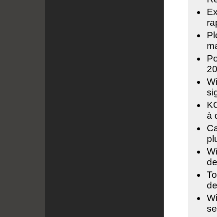
Ex
ra
Pl
ma
Po
2
Wi
si
KO
à 
Ca
pl
Wi
de
To
de
Wi
se