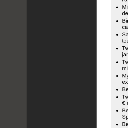
Mi
de
Bi
ca
Sa
to
Tw
ja
Tw
mi
My
ex
Be
Tw
€ 
Be
Sp
Be