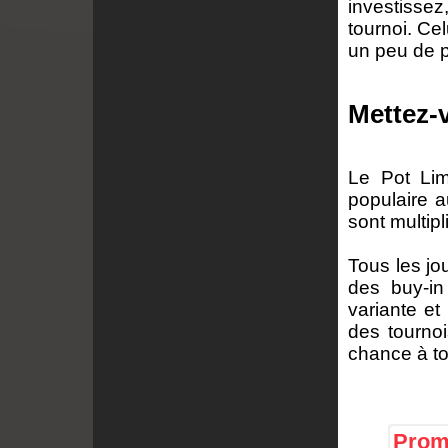
investissez
tournoi. Ce
un peu de pa
Mettez-
Le Pot Lim
populaire a
sont multipl
Tous les j
des buy-in
variante et
des tournoi
chance à t
Prom