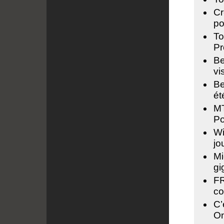
Cr
po
To
Pr
Be
vi
Be
ét
MT
Po
Wi
jo
Mi
gi
FR
co
C’
On