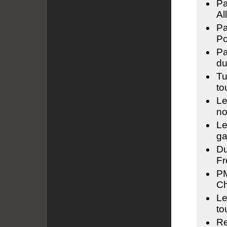
Pa
Al
Pa
Po
Pa
du
Tu
to
Le
no
Le
ga
Du
Fr
PM
Ch
Le
to
Re