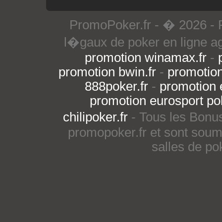
PromoPoker.fr - � 2026 - 
l�gaux de poker en ligne a
promotion winamax.fr
-
promotion bwin.fr
-
promotion 
888poker.fr
-
promotion 
promotion eurosport po
chilipoker.fr
- Tous les Bonu
promopoker.fr et sont soumis
salles de po