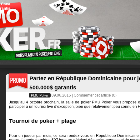
a Cana
rantis
Partez en République Dominicaine pour j
500.000$ garantis
09.06.2015 |
Commenter cet article
(0)
PMU Poker
Jusqu’au 4 octobre prochain, la salle de poker PMU Poker vous propose 
participer à un tournoi live d’exception, bien que relativement peu connu en
Tournoi de poker + plage
Pour un joueur par mois, ce sera rendez-vous en République Dominicaine p
euros. L’année dernière, 507 joueurs s’étaient déplacés, permettant de paye