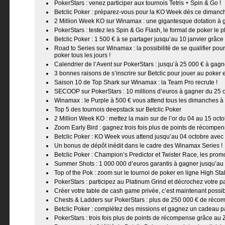
PokerStars : venez participer aux tournois Tetris + Spin & Go !
Betclic Poker : préparez-vous pour la KO Week dès ce dimanche
2 Million Week KO sur Winamax : une gigantesque dotation à ga
PokerStars : testez les Spin & Go Flash, le format de poker le 
Betclic Poker : 1 500 € à se partager jusqu’au 10 janvier grâc
Road to Series sur Winamax : la possibilité de se qualifier pou
poker tous les jours !
Calendrier de l’Avent sur PokerStars : jusqu’à 25 000 € à gagn
3 bonnes raisons de s’inscrire sur Betclic pour jouer au poker e
Saison 10 de Top Shark sur Winamax : la Team Pro recrute !
SECOOP sur PokerStars : 10 millions d’euros à gagner du 25
Winamax : le Purple à 500 € vous attend tous les dimanches à 
Top 5 des tournois deepstack sur Betclic Poker
2 Million Week KO : mettez la main sur de l’or du 04 au 15 oct
Zoom Early Bird : gagnez trois fois plus de points de récompen
Betclic Poker : KO Week vous attend jusqu’au 04 octobre ave
Un bonus de dépôt inédit dans le cadre des Winamax Series !
Betclic Poker : Champion’s Predictor et Twister Race, les pro
Summer Shots : 1 000 000 d’euros garantis à gagner jusqu’au 1
Top of the Pok : zoom sur le tournoi de poker en ligne High S
PokerStars : participez au Platinum Grind et décrochez votre p
Créer votre table de cash game privée, c’est maintenant possi
Chests & Ladders sur PokerStars : plus de 250 000 € de réco
Betclic Poker : complétez des missions et gagnez un cadeau pa
PokerStars : trois fois plus de points de récompense grâce au