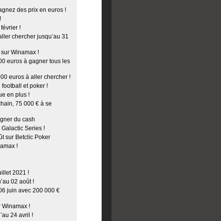
gnez des prix en euros !
!
février !
aller chercher jusqu’au 31
 sur Winamax !
00 euros à gagner tous les
00 euros à aller chercher !
football et poker !
e en plus !
chain, 75 000 € à se
agner du cash
 Galactic Series !
t sur Betclic Poker
namax !
illet 2021 !
’au 02 août !
 06 juin avec 200 000 €
r Winamax !
au 24 avril !