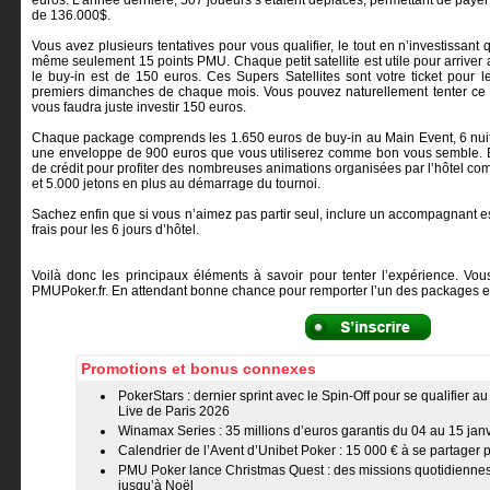
de 136.000$.
Vous avez plusieurs tentatives pour vous qualifier, le tout en n’investissant
même seulement 15 points PMU. Chaque petit satellite est utile pour arriver
le buy-in est de 150 euros. Ces Supers Satellites sont votre ticket pour 
premiers dimanches de chaque mois. Vous pouvez naturellement tenter ce to
vous faudra juste investir 150 euros.
Chaque package comprends les 1.650 euros de buy-in au Main Event, 6 nuit
une enveloppe de 900 euros que vous utiliserez comme bon vous semble. E
de crédit pour profiter des nombreuses animations organisées par l’hôtel c
et 5.000 jetons en plus au démarrage du tournoi.
Sachez enfin que si vous n’aimez pas partir seul, inclure un accompagnant es
frais pour les 6 jours d’hôtel.
Voilà donc les principaux éléments à savoir pour tenter l’expérience. Vou
PMUPoker.fr. En attendant bonne chance pour remporter l’un des packages et
Promotions et bonus connexes
PokerStars : dernier sprint avec le Spin-Off pour se qualifier
Live de Paris 2026
Winamax Series : 35 millions d’euros garantis du 04 au 15 janv
Calendrier de l’Avent d’Unibet Poker : 15 000 € à se partager p
PMU Poker lance Christmas Quest : des missions quotidienne
jusqu’à Noël