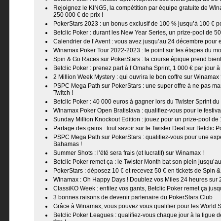
Rejoignez le KING5, la compétition par équipe gratuite de Win
250 000 € de prix !
PokerStars 2023 : un bonus exclusif de 100 % jusqu’à 100 € p
Betclic Poker : durant les New Year Series, un prize-pool de 50
Calendrier de l’Avent : vous avez jusqu’au 24 décembre pour en
Winamax Poker Tour 2022-2023 : le point sur les étapes du m
Spin & Go Races sur PokerStars : la course épique prend bientô
Betclic Poker : prenez part à l’Omaha Sprint, 1 000 € par jour à
2 Million Week Mystery : qui ouvrira le bon coffre sur Winamax
PSPC Mega Path sur PokerStars : une super offre à ne pas ma
Twitch !
Betclic Poker : 40 000 euros à gagner lors du Twister Sprint d
Winamax Poker Open Bratislava : qualifiez-vous pour le festiv
Sunday Million Knockout Edition : jouez pour un prize-pool de 
Partage des gains : tout savoir sur le Twister Deal sur Betclic P
PSPC Mega Path sur PokerStars : qualifiez-vous pour une exp
Bahamas !
Summer Shots : l’été sera frais (et lucratif) sur Winamax !
Betclic Poker remet ça : le Twister Month bat son plein jusqu’au 
PokerStars : déposez 10 € et recevez 50 € en tickets de Spin &
Winamax : Oh Happy Days ! Doublez vos Miles 24 heures sur 24
ClassiKO Week : enfilez vos gants, Betclic Poker remet ça jus
3 bonnes raisons de devenir partenaire du PokerStars Club
Grâce à Winamax, vous pouvez vous qualifier pour les World S
Betclic Poker Leagues : qualifiez-vous chaque jour à la ligue d