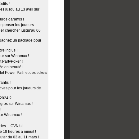
dits !
s jusqu’au 13 avril sur
ros garantis !
ompenser les joueurs
ller chercher jusqu’au 06
t gagnez un package pour
re inclus !
our sur Winamax !
 PartyPoker !
née en beauté !
lot Power Path et des tickets
antis !
tives pour les joueurs de
 2024 ?
 gros sur Winamax !
!
sur Winamax !
e des… OVNIs !
e 18 heures à minuit !
uter du 03 au 11 mars !