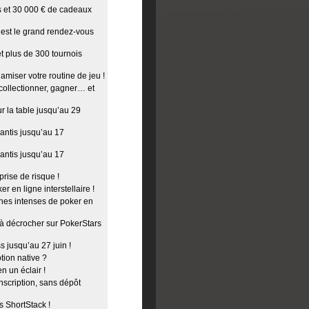
s et 30 000 € de cadeaux
 est le grand rendez-vous
t plus de 300 tournois
amiser votre routine de jeu !
ollectionner, gagner… et
 la table jusqu’au 29
antis jusqu’au 17
antis jusqu’au 17
prise de risque !
en ligne interstellaire !
ines intenses de poker en
à décrocher sur PokerStars
 jusqu’au 27 juin !
tion native ?
n un éclair !
inscription, sans dépôt
s ShortStack !