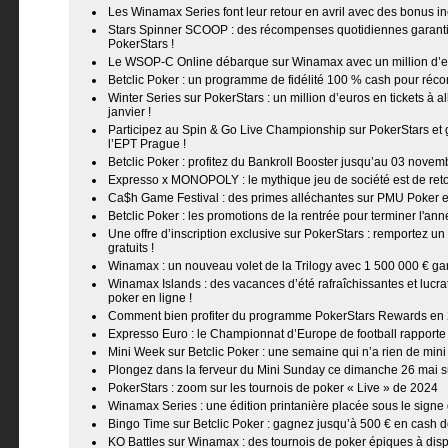
Les Winamax Series font leur retour en avril avec des bonus iné
Stars Spinner SCOOP : des récompenses quotidiennes garantie
PokerStars !
Le WSOP-C Online débarque sur Winamax avec un million d’eu
Betclic Poker : un programme de fidélité 100 % cash pour réc
Winter Series sur PokerStars : un million d’euros en tickets à a
janvier !
Participez au Spin & Go Live Championship sur PokerStars e
l’EPT Prague !
Betclic Poker : profitez du Bankroll Booster jusqu’au 03 novemb
Expresso x MONOPOLY : le mythique jeu de société est de ret
Ca$h Game Festival : des primes alléchantes sur PMU Poker et
Betclic Poker : les promotions de la rentrée pour terminer l'an
Une offre d’inscription exclusive sur PokerStars : remportez un 
gratuits !
Winamax : un nouveau volet de la Trilogy avec 1 500 000 € gar
Winamax Islands : des vacances d’été rafraîchissantes et lucra
poker en ligne !
Comment bien profiter du programme PokerStars Rewards en
Expresso Euro : le Championnat d’Europe de football rapporte
Mini Week sur Betclic Poker : une semaine qui n’a rien de mini 
Plongez dans la ferveur du Mini Sunday ce dimanche 26 mai 
PokerStars : zoom sur les tournois de poker « Live » de 2024
Winamax Series : une édition printanière placée sous le sign
Bingo Time sur Betclic Poker : gagnez jusqu’à 500 € en cash d
KO Battles sur Winamax : des tournois de poker épiques à disp