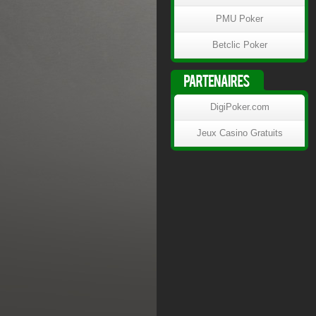
PMU Poker
Betclic Poker
DigiPoker.com
Jeux Casino Gratuits